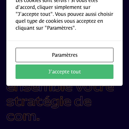
Les cookies sont servis ! Si vous êtes
d'accord, cliquer simplement sur
"J'accepte tout". Vous pouvez aussi choisir
quel type de cookies vous acceptez en
cliquant sur "Paramètres".
Paramètres
Définissons
J'accepte tout
ensemble votre
stratégie de
com.