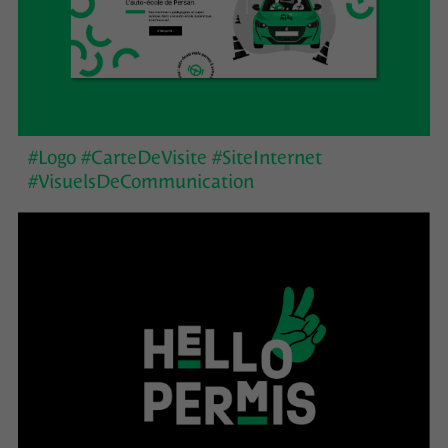
#Logo #CarteDeVisite #SiteInternet
#VisuelsDeCommunication