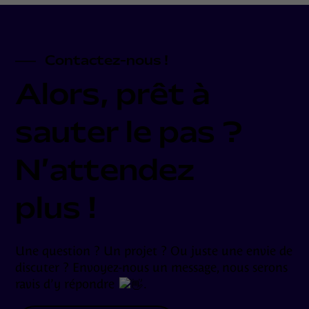
Contactez-nous !
Alors, prêt à
sauter le pas ?
N’attendez
plus !
Une question ? Un projet ? Ou juste une envie de
discuter ? Envoyez-nous un message, nous serons
ravis d’y répondre
.