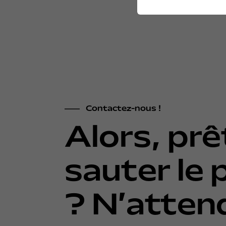
Contactez-nous !
Alors, prê
sauter le 
? N’atten