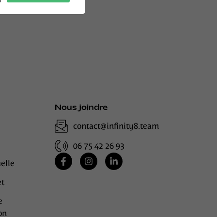
Nous joindre
contact@infinity8.team
06 75 42 26 93
uelle
et
e
on