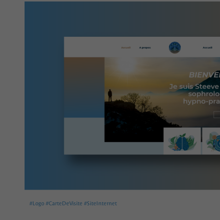
#Logo #CarteDeVisite #SiteInternet