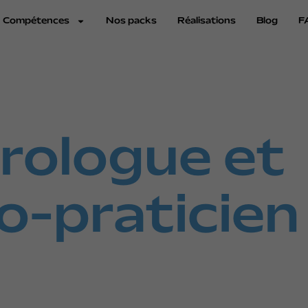
Compétences
Nos packs
Réalisations
Blog
F
rologue et
o-praticien