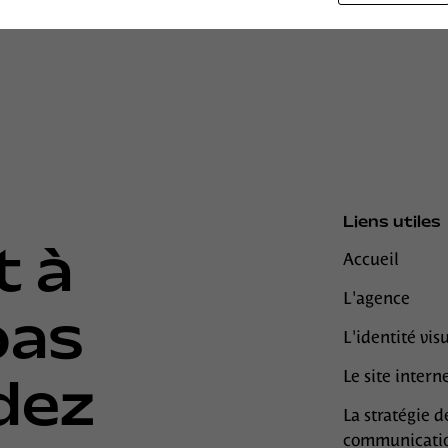
Liens utiles
t à
Accueil
L'agence
pas
L'identité vis
Le site intern
dez
La stratégie d
communicati