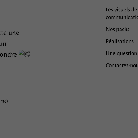
Les visuels de
communicati
Nos packs
ste une
Réalisations
 un
Une question
épondre
Contactez-nou
ême)