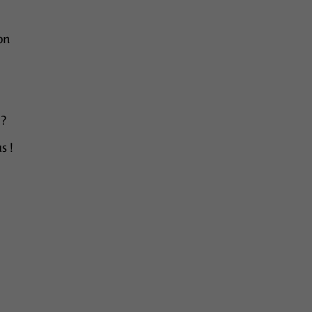
on
 ?
s !